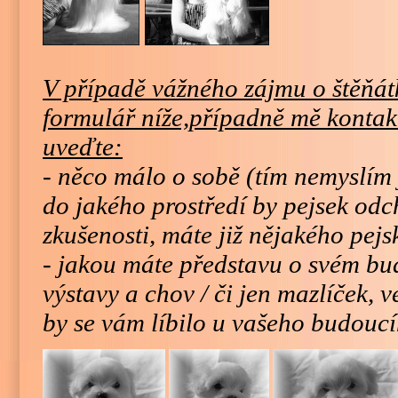
V případě vážného zájmu o štěňát
formulář níže,případně mě kontak
uveďte:
- něco málo o sobě (tím nemyslím 
do jakého prostředí by pejsek odc
zkušenosti, máte již nějakého pejs
- jakou máte představu o svém bu
výstavy a chov / či jen mazlíček, v
by se vám líbilo u vašeho budouc