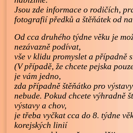
Jsou zde informace o rodičích, pr
fotografií předků a štěňátek od na
Od cca druhého týdne věku je možn
nezávazně podívat,
vše v klidu promyslet a případně s
(V případě, že chcete pejska pouz
je vám jedno,
zda případně štěňátko pro výstav
nebude. Pokud chcete výhradně št
výstavy a chov,
je třeba vyčkat cca do 8. týdne vě
korejských linií