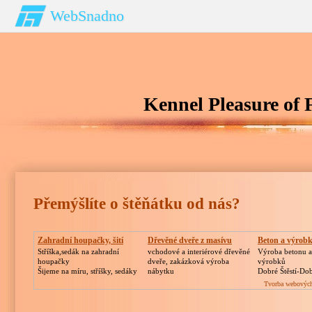
WebSnadno
Kennel Pleasure of 
Přemýšlíte o štěňátku od nás?
Zahradní houpačky, šití
Dřevěné dveře z masívu
Beton a výrob
Stříška,sedák na zahradní
vchodové a interiérové dřevěné
Výroba betonu 
houpačky
dveře, zakázková výroba
výrobků
Šijeme na míru, stříšky, sedáky
nábytku
Dobré Štěstí-Do
Tvorba webových