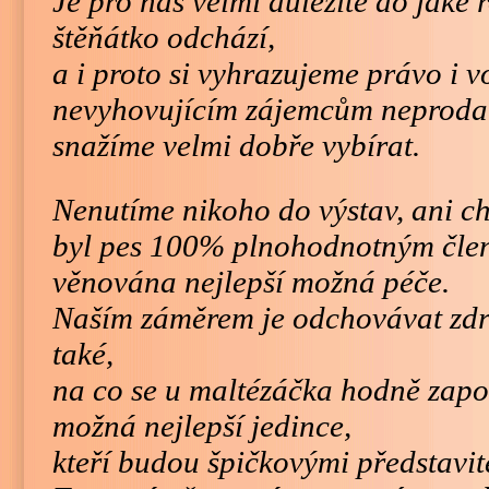
Je pro nás velmi důležité do jaké 
štěňátko odchází,
a i proto si vyhrazujeme právo i v
nevyhovujícím zájemcům neprodat
snažíme velmi dobře vybírat.
Nenutíme nikoho do výstav, ani c
byl pes 100% plnohodnotným čle
věnována nejlepší možná péče.
Naším záměrem je odchovávat zdra
také,
na co se u maltézáčka hodně zapo
možná nejlepší jedince,
kteří budou špičkovými představit