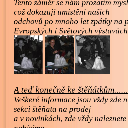
Tento záměr se nám prozatím mysl
což dokazují umístění našich
odchovů po mnoho let zpátky na 
Evropských i Světových výstavách
A teď konečně ke štěňátkům......
Veškeré informace jsou vždy zde n
sekci štěňata na prodej
a v novinkách, zde vždy naleznete 
nabízíme.