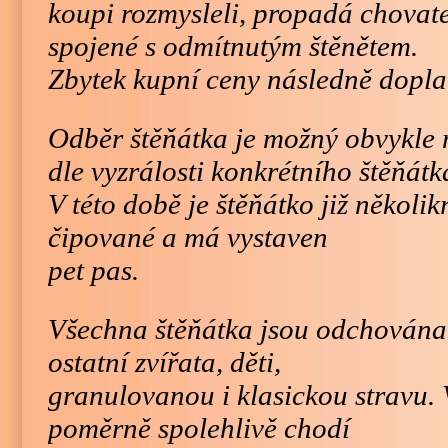
koupi rozmysleli, propadá chovate
spojené s odmítnutým štěnětem.
Zbytek kupní ceny následně doplat
Odběr štěňátka je možný obvykle 
dle vyzrálosti konkrétního štěňátk
V této době je štěňátko již několi
čipované a má vystaven
pet pas.
Všechna štěňátka jsou odchována 
ostatní zvířata, děti,
granulovanou i klasickou stravu. V
poměrně spolehlivě chodí