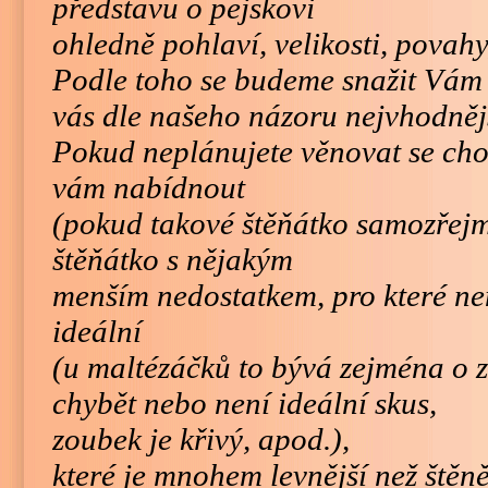
představu o pejskovi
ohledně pohlaví, velikosti, povahy
Podle toho se budeme snažit Vám 
vás dle našeho názoru nejvhodněj
Pokud neplánujete věnovat se ch
vám nabídnout
(pokud takové štěňátko samozřej
štěňátko s nějakým
menším nedostatkem, pro které ne
ideální
(u maltézáčků to bývá zejména o 
chybět nebo není ideální skus,
zoubek je křivý, apod.),
které je mnohem levnější než štěně