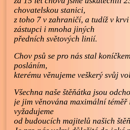
za 15 let chovu jsme uskutečnili 2
chovatelskou stanici,
z toho 7 v zahraničí, a tudíž v krv
zástupci i mnoha jiných
předních světových linií.
Chov psů se pro nás stal koníčkem
posláním,
kterému věnujeme veškerý svůj vol
Všechna naše štěňátka jsou odc
je jim věnována maximální téměř 
vyžadujeme
od budoucích majitelů našich štěň