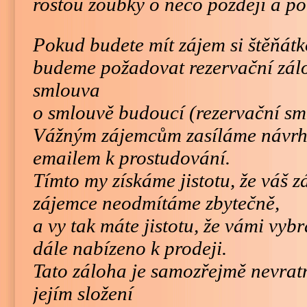
rostou zoubky o něco později a po
Pokud budete mít zájem si štěňátk
budeme požadovat rezervační zá
smlouva
o smlouvě budoucí (rezervační sm
Vážným zájemcům zasíláme návrh
emailem k prostudování.
Tímto my získáme jistotu, že váš z
zájemce neodmítáme zbytečně,
a vy tak máte jistotu, že vámi vyb
dále nabízeno k prodeji.
Tato záloha je samozřejmě nevrat
jejím složení