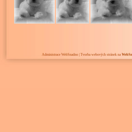
Administrace WebSnadno
|
Tvorba webových stránek na
WebSn