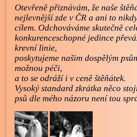
Otevřeně přiznávám, že naše štěňá
nejlevnější zde v ČR a ani to nik
cílem. Odchováváme skutečně cel
konkurenceschopné jedince převá
krevní linie,
poskytujeme našim dospělým psům 
možnou péči,
a to se odráží i v ceně štěňátek.
Vysoký standard zkrátka něco stojí 
psů dle mého názoru není tou spr