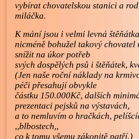
vybírat chovatelskou stanici a r
miláčka.
K mání jsou i velmi levná štěňátka
nicméně bohužel takový chovatel 
snížit na úkor potřeb
svých dospělých psů i štěňátek, kval
(Jen naše roční náklady na krmivo
péči přesahují obvykle
částku 150.000Kč, dalších minim
prezentaci pejsků na výstavách,
a to nemluvím o hračkách, pelíšcí
,,blbostech,,
co k tomu všemu zákonitě patří.)