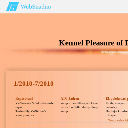
WebSnadno
Kennel Pleasure of 
1/2010-7/2010
Repasované
ATC Jadran
El. polohovací 
Turbodmychadlo
Vstřikovače Střed turba turbo
kemp u Františkových Lázní
Prodej a nájem z
repas
luxusní mobilní domy chaty
techniky
Turbo díly Vstřikovače
kemp
Dopřejte komfor
www.pmnd.cz
blízkým.
Tvorba webových