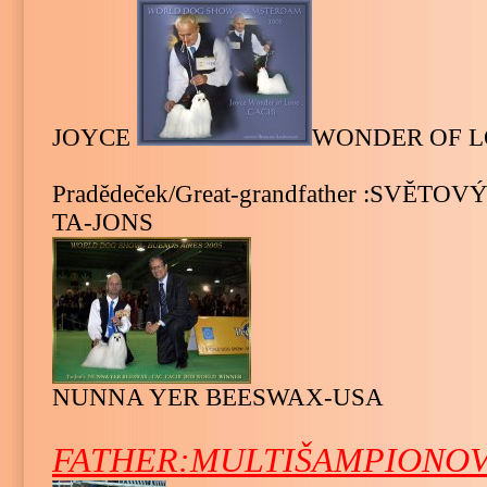
JOYCE
WONDER OF L
Pradědeček/Great-grandfather :SVĚ
TA-JONS
NUNNA YER BEESWAX-USA
FATHER:
MULTIŠAMPIONOV