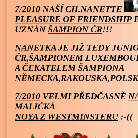
7/2010
NAŠÍ
CH.NANETTE
PLEASURE OF FRIENDSHIP
B
UZNÁN
ŠAMPION ČR
!!!
NANETKA JE JIŽ TEDY JUN
ČR,ŠAMPIONEM LUXEMBOU
A ČEKATELEM ŠAMPIONA
NĚMECKA,RAKOUSKA,POLSKA
7/2010
VELMI PŘEDČASNĚ
N
MALIČKÁ
NOYA Z WESTMINSTERU
:-((