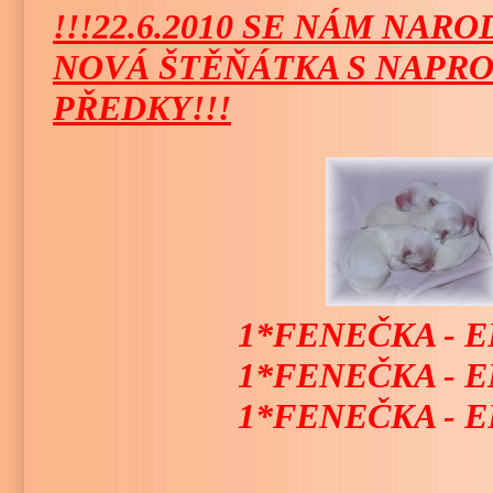
!!!22.6.2010 SE NÁM NARO
NOVÁ ŠTĚŇÁTKA S NAPR
PŘEDKY!!!
1*FENEČKA - ELI
1*FENEČKA - EM
1*FENEČKA - EFU