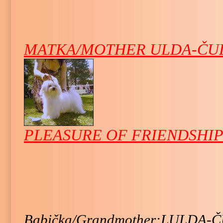
MATKA/MOTHER ULDA-ČU
PLEASURE OF FRIENDSHI
Babička/Grandmother:LULDA-