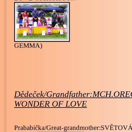
GEMMA)
Dědeček/Grandfather:MCH.OR
WONDER OF LOVE
Prababička/Great-grandmother:SVĚ