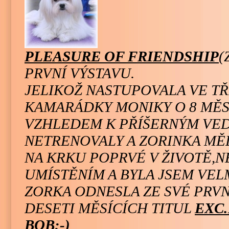
PLEASURE OF FRIENDSHIP
(
PRVNÍ VÝSTAVU.
JELIKOŽ NASTUPOVALA VE T
KAMARÁDKY MONIKY O 8 MĚSÍ
VZHLEDEM K PŘÍŠERNÝM VED
NETRENOVALY A ZORINKA MĚ
NA KRKU POPRVÉ V ŽIVOTĚ,N
UMÍSTĚNÍM A BYLA JSEM VEL
ZORKA ODNESLA ZE SVÉ PRVN
DESETI MĚSÍCÍCH TITUL
EXC.
BOB:-)