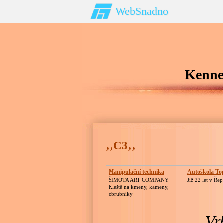
WebSnadno
Kennel
‚‚C3‚‚
Manipulační technika
Autoškola Top
ŠIMOTA ART COMPANY
Již 22 let v Řep
Kleště na kmeny, kameny,
obrubníky
Vr