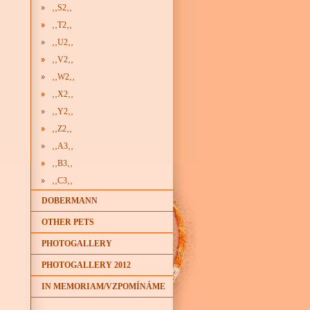
‚‚S2‚‚
‚‚T2‚‚
‚‚U2‚‚
‚‚V2‚‚
‚‚W2‚‚
‚‚X2‚‚
‚‚Y2‚‚
‚‚Z2‚‚
‚‚A3‚‚
‚‚B3‚‚
‚‚C3‚‚
DOBERMANN
OTHER PETS
PHOTOGALLERY
PHOTOGALLERY 2012
IN MEMORIAM/VZPOMÍNÁME