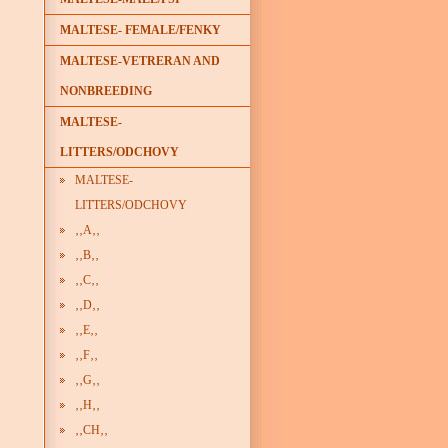
MALTESE- FEMALE/FENKY
MALTESE-VETRERAN AND
NONBREEDING
MALTESE-
LITTERS/ODCHOVY
MALTESE-
LITTERS/ODCHOVY
‚‚A‚‚
‚‚B‚‚
‚‚C‚‚
‚‚D‚‚
‚‚E‚‚
‚‚F‚‚
‚‚G‚‚
‚‚H‚‚
‚‚CH‚‚