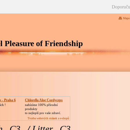
Doporuču
Mapa 
 Pleasure of Friendship
 - Praha 6
Chlorella Aloe Cordyceps
ích !
nabízíme 100% přírodní
produkty
to nejlepší pro vaše zdraví.
Tvorba webových stránek a e-shopů
h
,,C3,,
/
Li
tter ,,C3,,