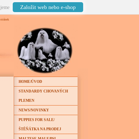
Založit web nebo e-shop
jeme
stránek
HOME/ÚVOD
STANDARDY CHOVANÝCH
PLEMEN
NEWS/NOVINKY
PUPPIES FOR SALE/
ŠTĚŇÁTKA NA PRODEJ
MALTESE-MALE/PSI