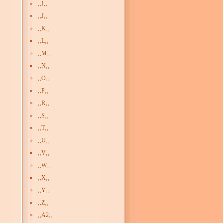
‚‚I‚‚
‚‚J‚‚
‚‚K‚‚
‚‚L‚‚
‚‚M‚‚
‚‚N‚‚
‚‚O‚‚
‚‚P‚‚
‚‚R‚‚
‚‚S‚‚
‚‚T‚‚
‚‚U‚‚
‚‚V‚‚
‚‚W‚‚
‚‚X‚‚
‚‚Y‚‚
‚‚Z‚‚
‚‚A2‚‚