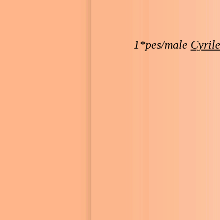
1*pes/male
Cyril